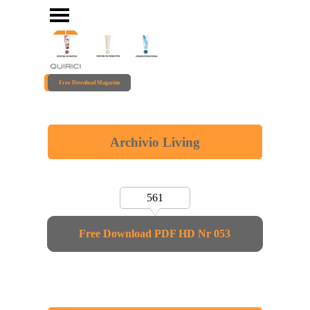
Vai ai contenuti
Salta menù
Free Download Magazine
Archivio Living
561
Free Download PDF HD Nr 053